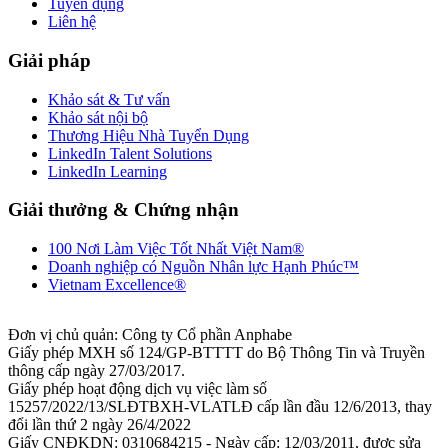
Tuyển dụng
Liên hệ
Giải pháp
Khảo sát & Tư vấn
Khảo sát nội bộ
Thương Hiệu Nhà Tuyển Dụng
LinkedIn Talent Solutions
LinkedIn Learning
Giải thưởng & Chứng nhận
100 Nơi Làm Việc Tốt Nhất Việt Nam®
Doanh nghiệp có Nguồn Nhân lực Hạnh Phúc™
Vietnam Excellence®
Đơn vị chủ quản: Công ty Cổ phần Anphabe
Giấy phép MXH số 124/GP-BTTTT do Bộ Thông Tin và Truyền
thông cấp ngày 27/03/2017.
Giấy phép hoạt động dịch vụ việc làm số
15257/2022/13/SLĐTBXH-VLATLĐ cấp lần đầu 12/6/2013, thay
đổi lần thứ 2 ngày 26/4/2022
Giấy CNĐKDN: 0310684215 - Ngày cấp: 12/03/2011, được sửa